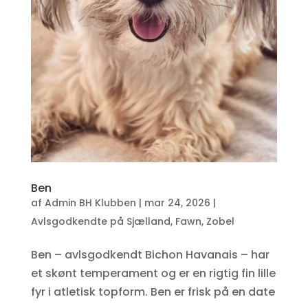
Ben
af
Admin BH Klubben
|
mar 24, 2026
|
Avlsgodkendte på Sjælland
,
Fawn
,
Zobel
Ben – avlsgodkendt Bichon Havanais – har
et skønt temperament og er en rigtig fin lille
fyr i atletisk topform. Ben er frisk på en date