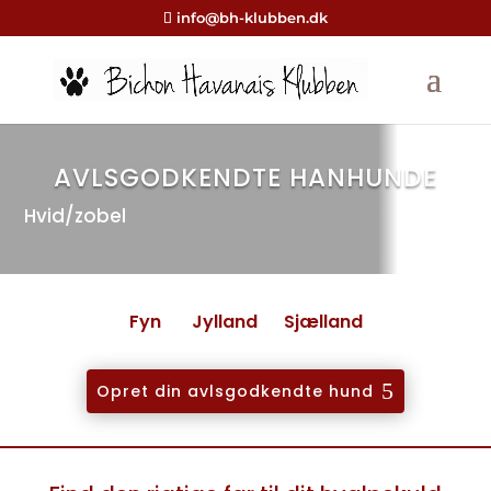
info@bh-klubben.dk
AVLSGODKENDTE HANHUNDE
Hvid/zobel
Fyn
Jylland
Sjælland
Opret din avlsgodkendte hund