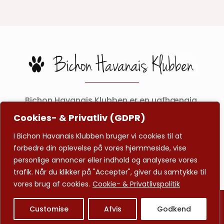
Bichon Havanais Klubben er en uafhængig
klub som skal gøre det nemmere at finde
Cookies- & Privatliv (GDPR)
avlsgodkendte hanhunde samt viden og
I Bichon Havanais Klubben bruger vi cookies til at
inspiration til den skønne lille hunderace.
forbedre din oplevelse på vores hjemmeside, vise
personlige annoncer eller indhold og analysere vores
trafik. Når du klikker på "Accepter", giver du samtykke til
vores brug af cookies.
Cookie- & Privatlivspolitik
© 2026 BH-Klubben | Alle rettigheder forbeholdes |
Customise
Afvis
Godkend
Website by
CBGdesign.dk