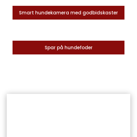
Smart hundekamera med godbidskaster
Spar på hundefoder
SÅDAN FÅR DU DIN HUND
AVLSGODKENDT