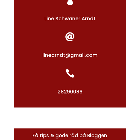

Line Schwaner Arndt

linearndt@gmail.com

28290086
Få tips & gode råd på Bloggen