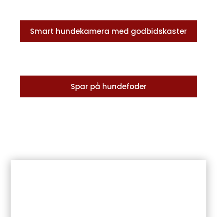
Smart hundekamera med godbidskaster
Spar på hundefoder
SÅDAN FÅR DU DIN HUND
AVLSGODKENDT