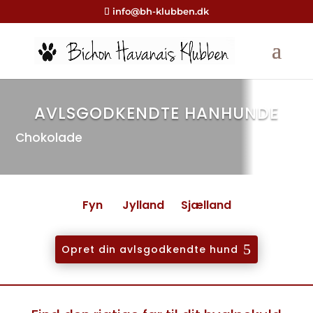
info@bh-klubben.dk
AVLSGODKENDTE HANHUNDE
Chokolade
Fyn
Jylland
Sjælland
Opret din avlsgodkendte hund