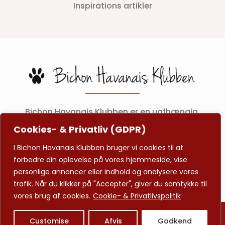
Inspirations artikler
Bichon Havanais Klubben er en uafhængig
klub som skal gøre det nemmere at finde
Cookies- & Privatliv (GDPR)
avlsgodkendte hanhunde samt viden og
I Bichon Havanais Klubben bruger vi cookies til at
inspiration til den skønne lille hunderace.
forbedre din oplevelse på vores hjemmeside, vise
personlige annoncer eller indhold og analysere vores
trafik. Når du klikker på "Accepter", giver du samtykke til
vores brug af cookies.
Cookie- & Privatlivspolitik
© 2026 BH-Klubben | Alle rettigheder forbeholdes |
Customise
Afvis
Godkend