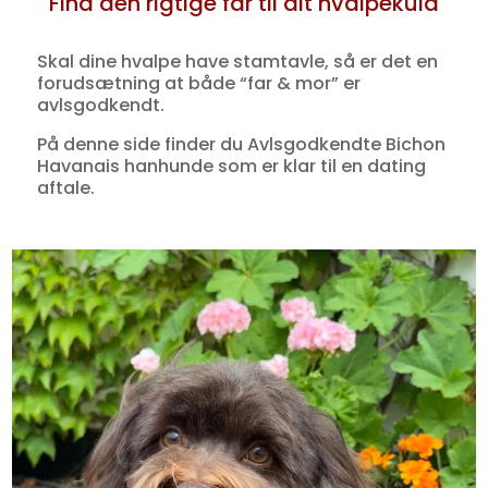
Find den rigtige far til dit hvalpekuld
Skal dine hvalpe have stamtavle, så er det en
forudsætning at både “far & mor” er
avlsgodkendt.
På denne side finder du Avlsgodkendte Bichon
Havanais hanhunde som er klar til en dating
aftale.