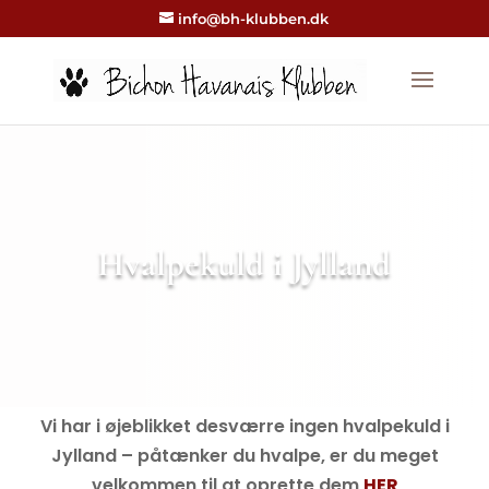
info@bh-klubben.dk
Hvalpekuld i Jylland
Vi har i øjeblikket desværre ingen hvalpekuld i
Jylland – påtænker du hvalpe, er du meget
velkommen til at oprette dem
HER