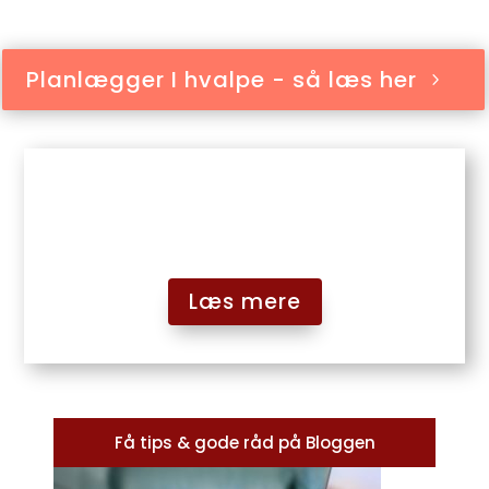
Planlægger I hvalpe - så læs her
Tips til køb af hvalp
– hvad skal du være opmærksom på…
Læs mere
Få tips & gode råd på Bloggen